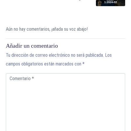
Aún no hay comentarios, ¡añada su voz abajo!
Añadir un comentario
Tu dirección de correo electrónico no será publicada.
Los
campos obligatorios están marcados con
*
C
o
m
e
n
t
a