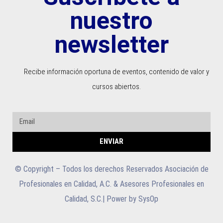
ó
nuestro
n
i
newsletter
c
o
Recibe información oportuna de eventos, contenido de valor y
*
cursos abiertos.
ENVIAR
© Copyright – Todos los derechos Reservados Asociación de
Profesionales en Calidad, A.C. & Asesores Profesionales en
Calidad, S.C.| Power by SysOp