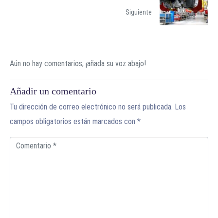
Siguiente
Aún no hay comentarios, ¡añada su voz abajo!
Añadir un comentario
Tu dirección de correo electrónico no será publicada.
Los
campos obligatorios están marcados con
*
C
o
m
e
n
t