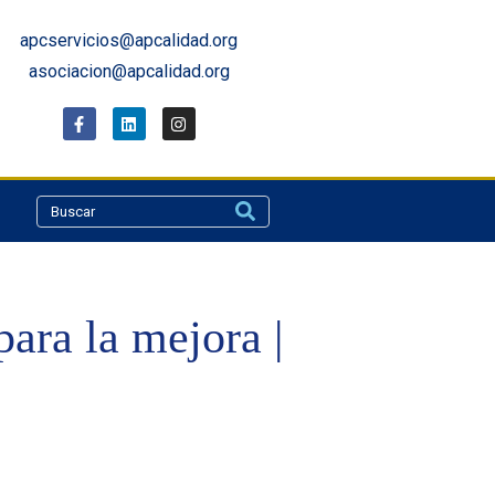
apcservicios@apcalidad.org
asociacion@apcalidad.org
ara la mejora |